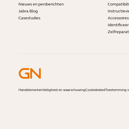
Nieuws en persberichten
Compatibili
Jabra Blog
Instructievi
Casestudies
Accessoires
Identificee
Zelfreparat
Handelsmerken
Veiligheid en waarschuwing
Cookiebeleid
Toestemming vo