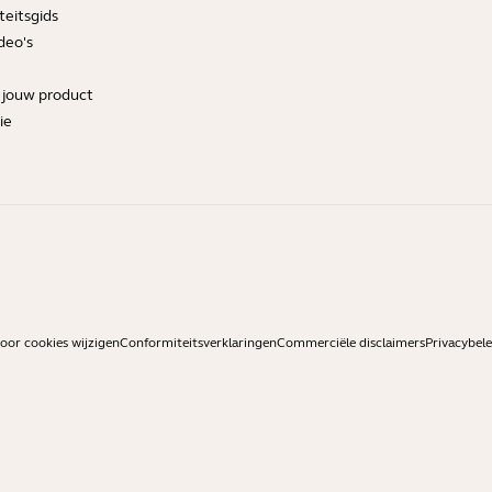
teitsgids
deo's
r jouw product
ie
or cookies wijzigen
Conformiteitsverklaringen
Commerciële disclaimers
Privacybele