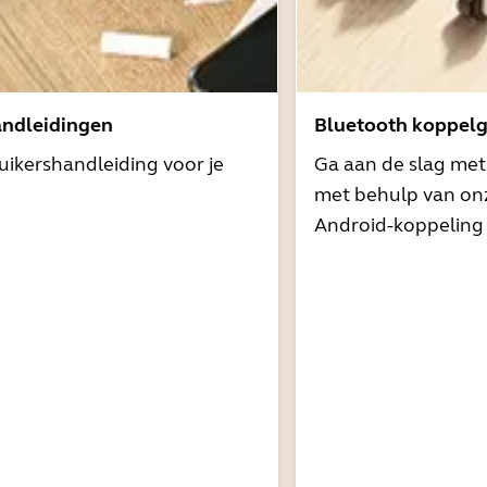
andleidingen
Bluetooth koppelg
uikershandleiding voor je
Ga aan de slag me
met behulp van onz
Android-koppeling