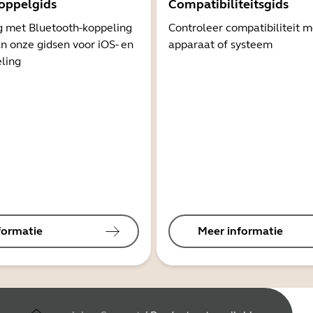
oppelgids
Compatibiliteitsgids
g met Bluetooth-koppeling
Controleer compatibiliteit 
n onze gidsen voor iOS- en
apparaat of systeem
ling
formatie
Meer informatie