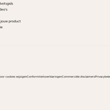
teitsgids
deo's
r jouw product
ie
or cookies wijzigen
Conformiteitsverklaringen
Commerciële disclaimers
Privacybele