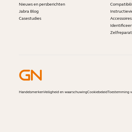
Nieuws en persberichten
Compatibili
Jabra Blog
Instructievi
Casestudies
Accessoires
Identificee
Zelfreparat
Handelsmerken
Veiligheid en waarschuwing
Cookiebeleid
Toestemming vo