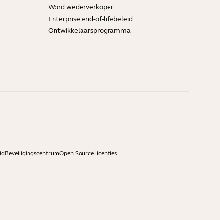
Word wederverkoper
Enterprise end-of-lifebeleid
Ontwikkelaarsprogramma
id
Beveiligingscentrum
Open Source licenties