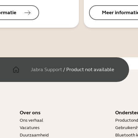
ormatie
Meer informati
Jabra Support
/
Product not available
Over ons
Onderste
Ons verhaal
Productond
Vacatures
Gebruikers
Duurzaamheid
Bluetooth 