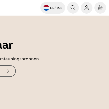
NL
/ EUR
aar
dersteuningsbronnen