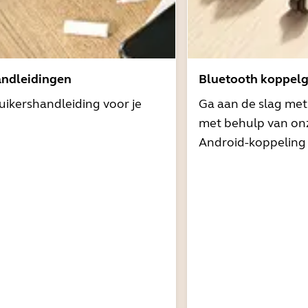
andleidingen
Bluetooth koppelg
uikershandleiding voor je
Ga aan de slag me
met behulp van onz
Android-koppeling