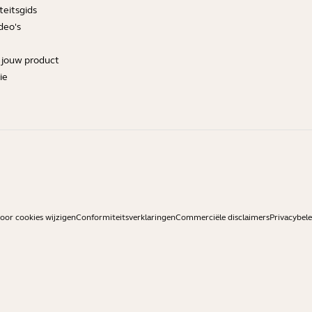
teitsgids
deo's
r jouw product
ie
or cookies wijzigen
Conformiteitsverklaringen
Commerciële disclaimers
Privacybele