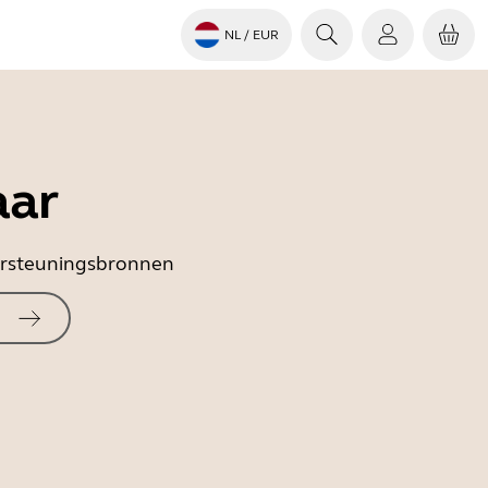
NL
/ EUR
aar
dersteuningsbronnen