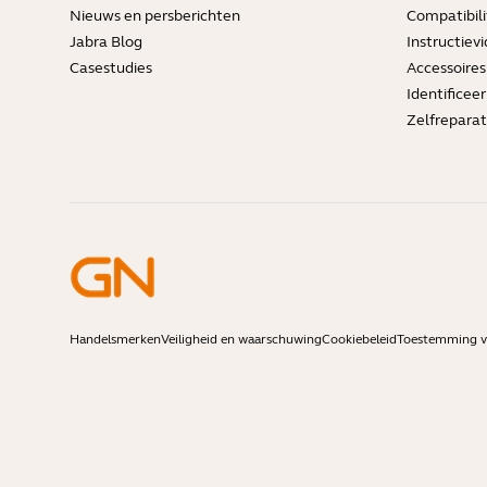
Nieuws en persberichten
Compatibili
Jabra Blog
Instructievi
Casestudies
Accessoires
Identificee
Zelfreparat
Handelsmerken
Veiligheid en waarschuwing
Cookiebeleid
Toestemming vo