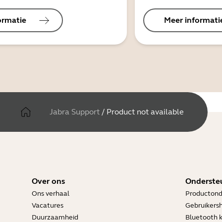
ormatie
Meer informati
Jabra Support
/
Product not available
Over ons
Onderste
Ons verhaal
Productond
Vacatures
Gebruikers
Duurzaamheid
Bluetooth 