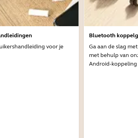
andleidingen
Bluetooth koppelg
uikershandleiding voor je
Ga aan de slag me
met behulp van onz
Android-koppeling