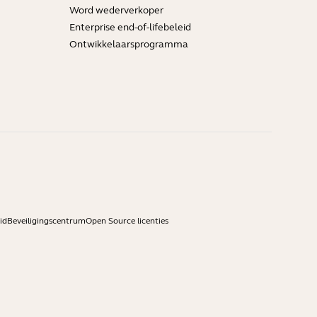
Word wederverkoper
Enterprise end-of-lifebeleid
Ontwikkelaarsprogramma
id
Beveiligingscentrum
Open Source licenties