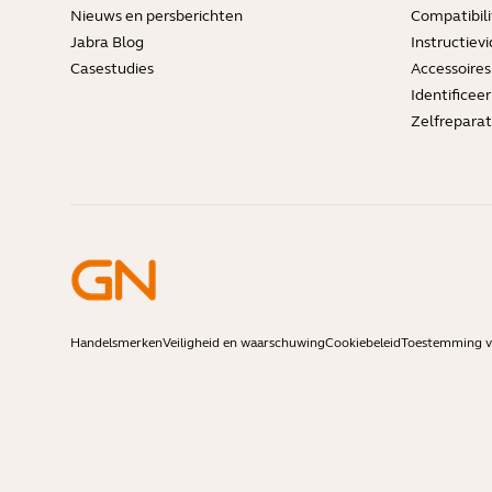
Nieuws en persberichten
Compatibili
Jabra Blog
Instructievi
Casestudies
Accessoires
Identificee
Zelfreparat
Handelsmerken
Veiligheid en waarschuwing
Cookiebeleid
Toestemming vo