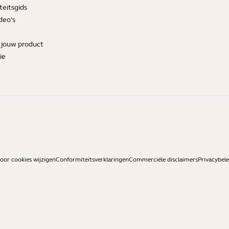
teitsgids
deo's
r jouw product
ie
or cookies wijzigen
Conformiteitsverklaringen
Commerciële disclaimers
Privacybele