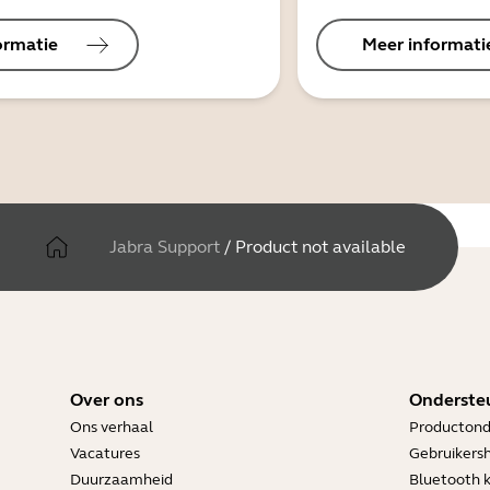
ormatie
Meer informati
Jabra Support
/
Product not available
Over ons
Onderste
Ons verhaal
Productond
Vacatures
Gebruikers
Duurzaamheid
Bluetooth 