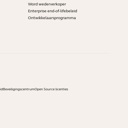
Word wederverkoper
Enterprise end-of-lifebeleid
Ontwikkelaarsprogramma
id
Beveiligingscentrum
Open Source licenties