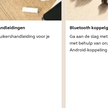
andleidingen
Bluetooth koppelg
uikershandleiding voor je
Ga aan de slag me
met behulp van onz
Android-koppeling