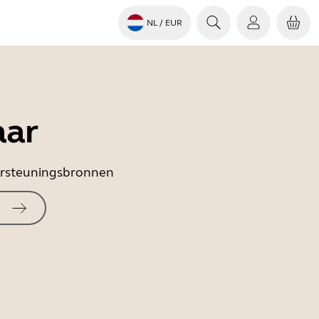
NL
/ EUR
aar
dersteuningsbronnen