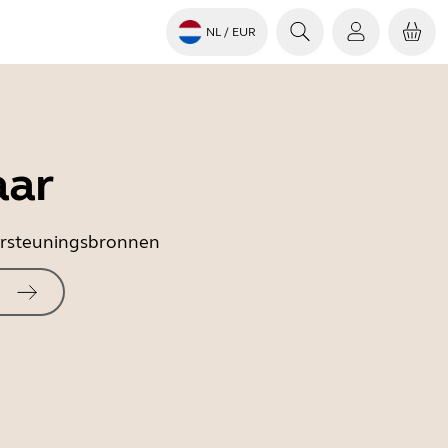
NL
/ EUR
aar
dersteuningsbronnen