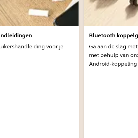
andleidingen
Bluetooth koppelg
uikershandleiding voor je
Ga aan de slag me
met behulp van onz
Android-koppeling