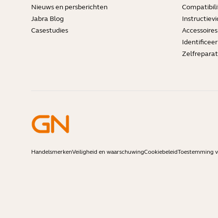
Nieuws en persberichten
Compatibili
Jabra Blog
Instructievi
Casestudies
Accessoires
Identificee
Zelfreparat
Handelsmerken
Veiligheid en waarschuwing
Cookiebeleid
Toestemming vo