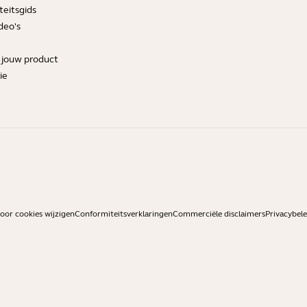
teitsgids
deo's
r jouw product
ie
or cookies wijzigen
Conformiteitsverklaringen
Commerciële disclaimers
Privacybele