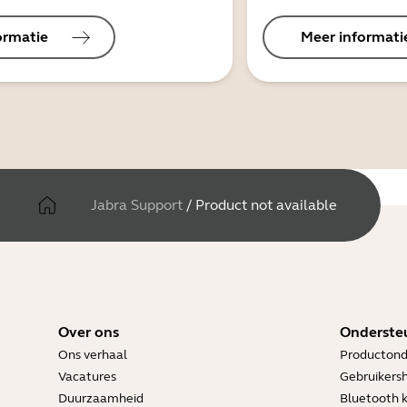
ormatie
Meer informati
Jabra Support
/
Product not available
Over ons
Onderste
Ons verhaal
Productond
Vacatures
Gebruikers
Duurzaamheid
Bluetooth 