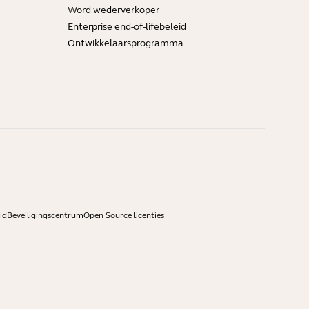
Word wederverkoper
Enterprise end-of-lifebeleid
Ontwikkelaarsprogramma
id
Beveiligingscentrum
Open Source licenties