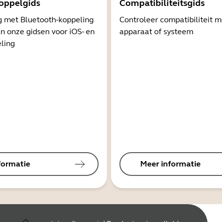
oppelgids
Compatibiliteitsgids
g met Bluetooth-koppeling
Controleer compatibiliteit 
n onze gidsen voor iOS- en
apparaat of systeem
ling
formatie
Meer informatie