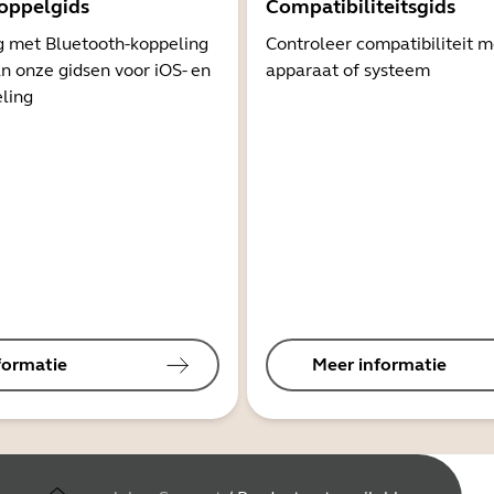
oppelgids
Compatibiliteitsgids
g met Bluetooth-koppeling
Controleer compatibiliteit 
n onze gidsen voor iOS- en
apparaat of systeem
ling
formatie
Meer informatie