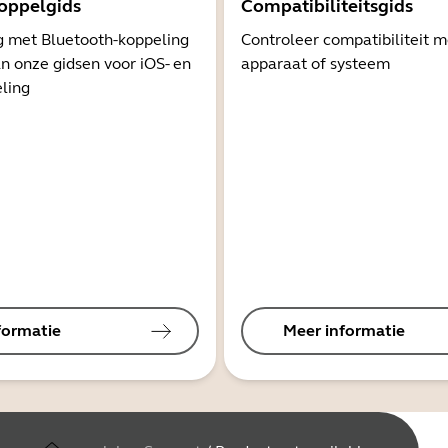
oppelgids
Compatibiliteitsgids
g met Bluetooth-koppeling
Controleer compatibiliteit 
n onze gidsen voor iOS- en
apparaat of systeem
ling
formatie
Meer informatie