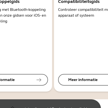
oppelgids
Compatibiliteitsgids
g met Bluetooth-koppeling
Controleer compatibiliteit 
n onze gidsen voor iOS- en
apparaat of systeem
ling
formatie
Meer informatie