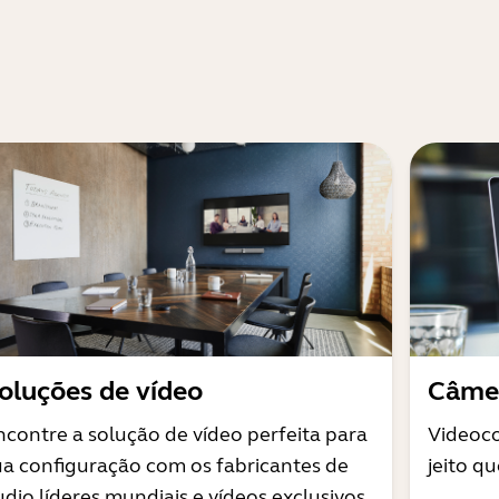
oluções de vídeo
Câmer
ncontre a solução de vídeo perfeita para
Videoco
ua configuração com os fabricantes de
jeito q
udio líderes mundiais e vídeos exclusivos.