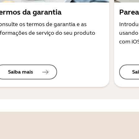
ermos da garantia
Parea
onsulte os termos de garantia e as
Introd
nformações de serviço do seu produto
usando 
com iOS
Saiba mais
Sa