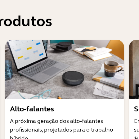
rodutos
Alto-falantes
S
A próxima geração dos alto-falantes
E
profissionais, projetados para o trabalho
s
híbrido
á