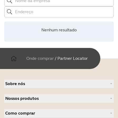
Nenhum resultado
Onde comprar
/
Partner Locator
Sobre nós
Sobre a Jabra
Nossos produtos
Carreiras
Sustentabilidade
Headsets
Notícias e comunicados à imprensa
Como comprar
Alto-falantes
Leia o nosso blog