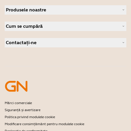
Despre Jabra
Produsele noastre
Cariere
Sustenabilitate
Căști profesionale
Știri și comunicate de presă
Cum se cumpără
Boxe cu microfon
Citiți blogul nostru
Camere pentru conferințe
Distribuitori autorizați pentru companii
Studii de caz
Camere personale
Contactați-ne
Software
Contact Asistență
Accesorii
Asistență magazin online
Înregistrați-vă produsul
Program dezvoltator
Mărci comerciale
Siguranță și avertizare
Politica privind modulele cookie
Modificare consimțământ pentru modulele cookie