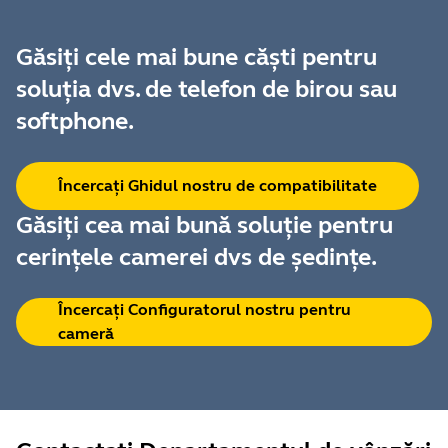
Găsiți cele mai bune căști pentru
soluția dvs. de telefon de birou sau
softphone.
Încercați Ghidul nostru de compatibilitate
Găsiți cea mai bună soluție pentru
cerințele camerei dvs de ședințe.
Încercați Configuratorul nostru pentru
cameră