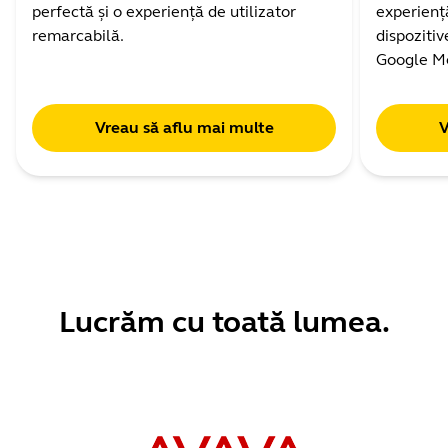
perfectă și o experiență de utilizator
experienț
remarcabilă.
dispozitiv
Google M
Vreau să aflu mai multe
V
Lucrăm cu toată lumea.