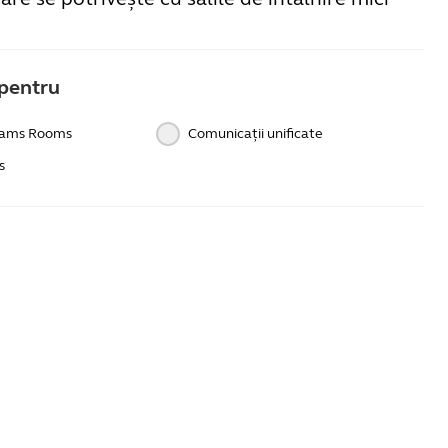
pentru
eams Rooms
Comunicații unificate
s