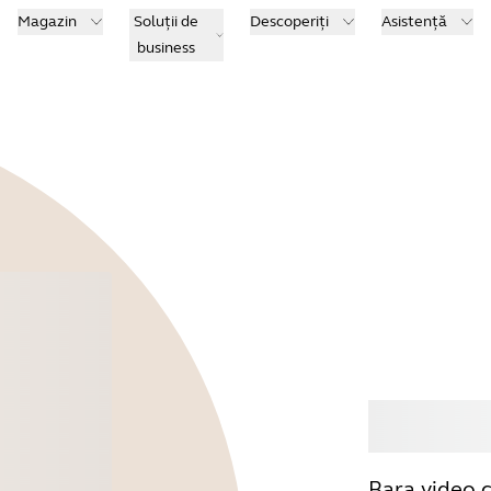
Magazin
Soluții de
Descoperiți
Asistență
business
Cum
Bara video c