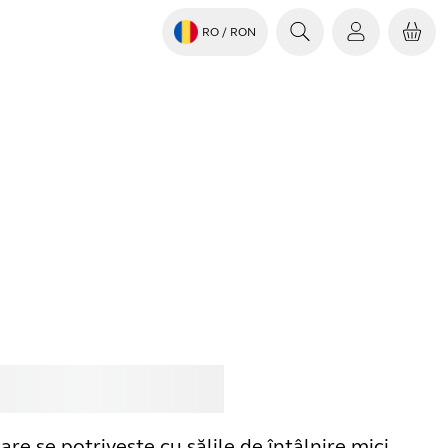
RO
/ RON
pără
Jabra
are se potrivește cu sălile de întâlnire mici