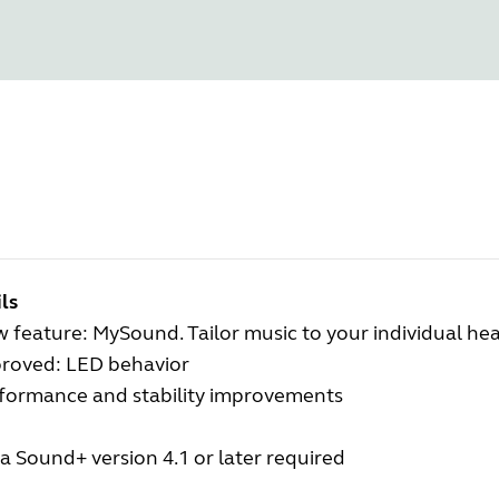
ls
 feature: MySound. Tailor music to your individual hea
proved: LED behavior
rformance and stability improvements
a Sound+ version 4.1 or later required