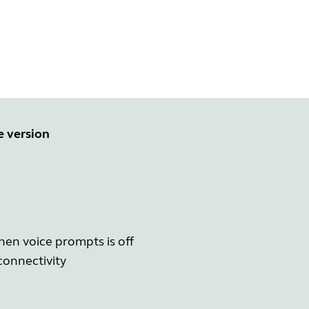
e version
hen voice prompts is off
connectivity