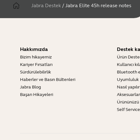
Jabra Destek
/
Jabra Elite 45h release notes
Hakkımızda
Destek ka
Bizim hikayemiz
Ürün Deste
Kariyer Fırsatları
Kullanıcı kı
Sürdürülebilirlik
Bluetooth e
Haberler ve Basın Bültenleri
Uyumluluk 
Jabra Blog
Nasıl yapılır
Başarı Hikayeleri
Aksesuarlar
Ürününüzü 
Self Servic