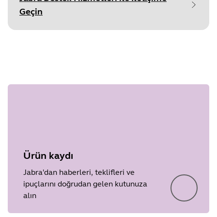
Geçin
Document
Hızlı Başlangıç Kılavuzu
Adım 1 /
Language
undefined
Type
pdf
Size
9.7 MB
Ürün kaydı
Jabra'dan haberleri, teklifleri ve
ipuçlarını doğrudan gelen kutunuza
alın