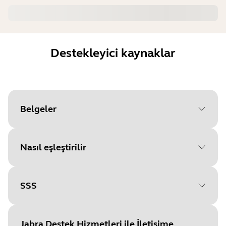
Destekleyici kaynaklar
Belgeler
Nasıl eşleştirilir
Document
Kullanım Kılavuzu
Language
SSS
Başlamak için işletim
Type
pdf
sisteminizi seçin
Size
1.9 MB
Jabra Destek Hizmetleri ile İletişime