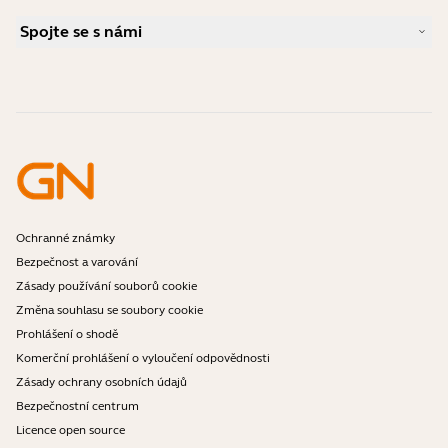
Průvodce párováním Bluetooth
Jaký typ náhlavní soupravy je vhodný pro Skype?
Případové studie
Příručka ke kompatibilitě
Spojte se s námi
Jaký typ náhlavní soupravy je vhodný pro iPhone?
Videa s návody
Jsou náhlavní soupravy Bluetooth bezpečné?
Kontaktujte obchodní oddělení Jabra
Příslušenství
Online objednávky
Identifikujte svůj produkt
Zaregistrujte svůj produkt
Samoobslužná oprava
Staňte se prodejcem
Firemní politika ukončení životnosti
Vývojářský program
Ochranné známky
Bezpečnost a varování
Zásady používání souborů cookie
Změna souhlasu se soubory cookie
Prohlášení o shodě
Komerční prohlášení o vyloučení odpovědnosti
Zásady ochrany osobních údajů
Bezpečnostní centrum
Licence open source