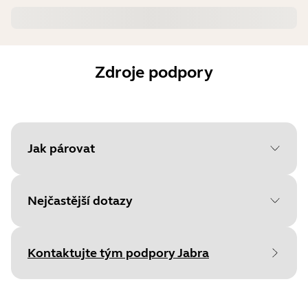
Zdroje podpory
Jak párovat
Nejčastější dotazy
Chcete-li začít, vyberte svůj
operační systém
Kontaktujte tým podpory Jabra