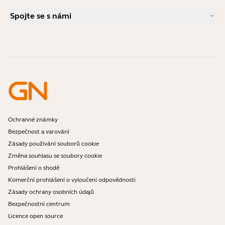
Průvodce párováním Bluetooth
Jaký typ náhlavní soupravy je vhodný pro Skype?
Případové studie
Příručka ke kompatibilitě
Spojte se s námi
Jaký typ náhlavní soupravy je vhodný pro iPhone?
Videa s návody
Jsou náhlavní soupravy Bluetooth bezpečné?
Kontaktujte obchodní oddělení Jabra
Příslušenství
Online objednávky
Identifikujte svůj produkt
Zaregistrujte svůj produkt
Samoobslužná oprava
Staňte se prodejcem
Firemní politika ukončení životnosti
Vývojářský program
Ochranné známky
Bezpečnost a varování
Zásady používání souborů cookie
Změna souhlasu se soubory cookie
Prohlášení o shodě
Komerční prohlášení o vyloučení odpovědnosti
Zásady ochrany osobních údajů
Bezpečnostní centrum
Licence open source