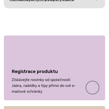
Document
Technické údaje
Krok 1 z
Language
undefined
Type
pdf
Size
972.4 KB
Registrace produktu
Získávejte novinky od společnosti
Jabra, nabídky a tipy přímo do své e-
mailové schránky