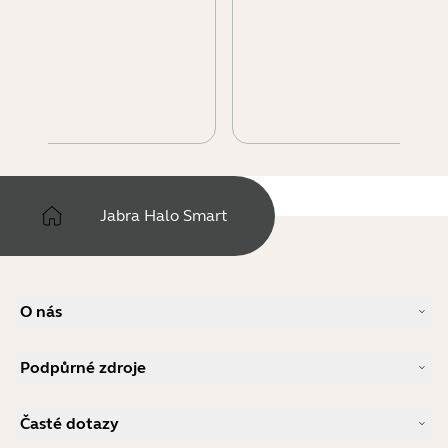
Jabra Halo Smart
O nás
Náš příběh
Podpůrné zdroje
Kariéra
Udržitelnost
Produktová podpora
Novinky a tiskové zprávy
Časté dotazy
Uživatelské příručky
Jabra Blog