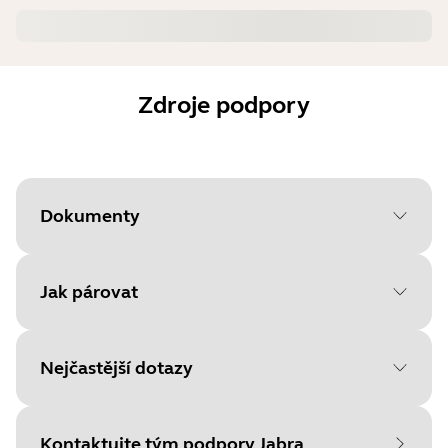
Zdroje podpory
Dokumenty
Jak párovat
Document
Uživatelská příručka
Language
Nejčastější dotazy
Chcete-li začít, vyberte svůj
Type
pdf
operační systém
Size
1.6 MB
Kontaktujte tým podpory Jabra