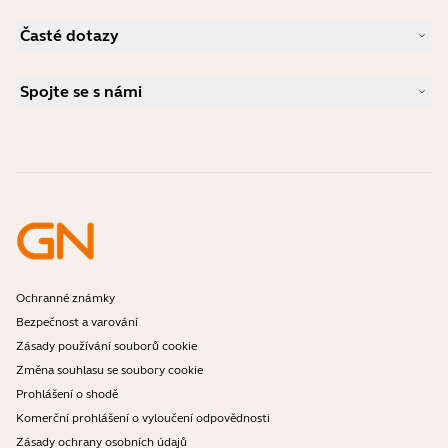
Udržitelnost
Produktová podpora
Novinky a tiskové zprávy
Časté dotazy
Uživatelské příručky
Jabra Blog
Průvodce párováním Bluetooth
Jaký typ náhlavní soupravy je vhodný pro Skype?
Případové studie
Příručka ke kompatibilitě
Spojte se s námi
Jaký typ náhlavní soupravy je vhodný pro iPhone?
Videa s návody
Jsou náhlavní soupravy Bluetooth bezpečné?
Kontaktujte obchodní oddělení Jabra
Příslušenství
Online objednávky
Identifikujte svůj produkt
Zaregistrujte svůj produkt
Samoobslužná oprava
Staňte se prodejcem
Firemní politika ukončení životnosti
Vývojářský program
Ochranné známky
Bezpečnost a varování
Zásady používání souborů cookie
Změna souhlasu se soubory cookie
Prohlášení o shodě
Komerční prohlášení o vyloučení odpovědnosti
Zásady ochrany osobních údajů