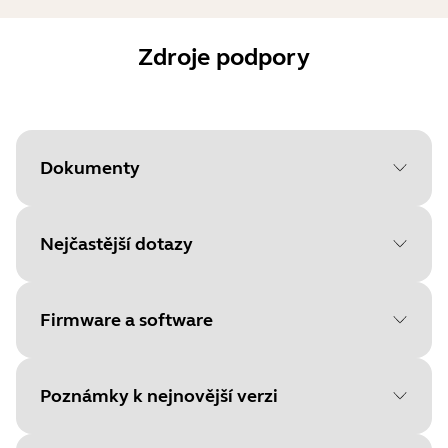
Zdroje podpory
Dokumenty
Nejčastější dotazy
Document
Uživatelská příručka
Language
Angličtina
Firmware a software
Type
pdf
Size
1.3 MB
Poznámky k nejnovější verzi
File
Firmware