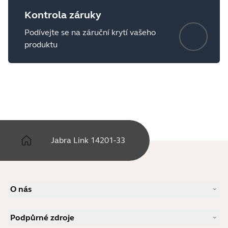
Kontrola záruky
Podívejte se na záruční krytí vašeho
produktu
Jabra Link 14201-33
O nás
Náš příběh
Podpůrné zdroje
Kariéra