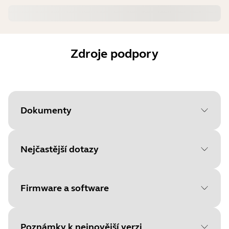
Zdroje podpory
Dokumenty
Nejčastější dotazy
Document
Technické údaje
Language
Angličtina
Firmware a software
Type
pdf
Size
184.8 KB
Poznámky k nejnovější verzi