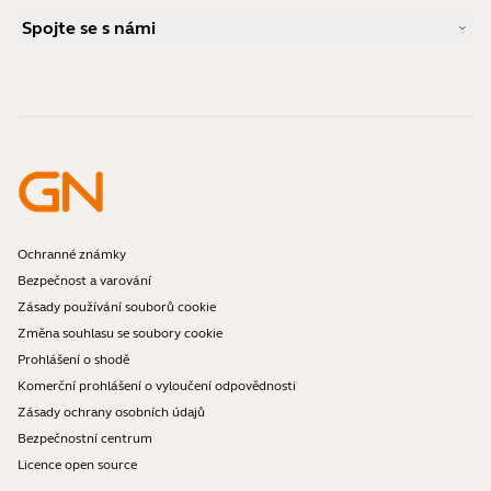
Jaký typ náhlavní soupravy je vhodný pro Skype?
Případové studie
Příručka ke kompatibilitě
Spojte se s námi
Jaký typ náhlavní soupravy je vhodný pro iPhone?
Videa s návody
Jsou náhlavní soupravy Bluetooth bezpečné?
Kontaktujte obchodní oddělení Jabra
Příslušenství
Online objednávky
Identifikujte svůj produkt
Zaregistrujte svůj produkt
Samoobslužná oprava
Staňte se prodejcem
Firemní politika ukončení životnosti
Vývojářský program
Ochranné známky
Bezpečnost a varování
Zásady používání souborů cookie
Změna souhlasu se soubory cookie
Prohlášení o shodě
Komerční prohlášení o vyloučení odpovědnosti
Zásady ochrany osobních údajů
Bezpečnostní centrum
Licence open source