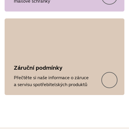
mailové schránky
Release date
2016/04/11
Version
5.10
Showing 5 of 20
Záruční podmínky
Přečtěte si naše informace o záruce
a servisu spotřebitelských produktů