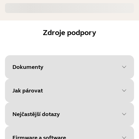
Zdroje podpory
Dokumenty
Jak párovat
Document
Uživatelská příručka
Language
Nejčastější dotazy
Chcete-li začít, vyberte svůj
Type
pdf
operační systém
Size
792.1 KB
Firmware a software