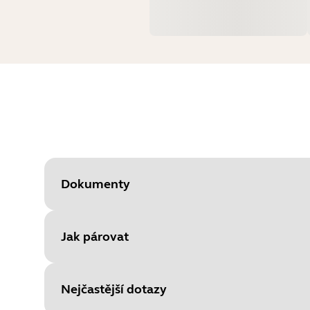
Dokumenty
Jak párovat
Document
Uživatelská příručka
Language
Nejčastější dotazy