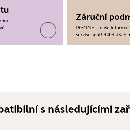
ktu
Záruční pod
Showing 5 of 34
abra,
ové
Přečtěte si naše informac
servisu spotřebitelských 
atibilní s následujícími za