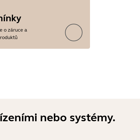
mínky
e o záruce a
produktů
řízeními nebo systémy.