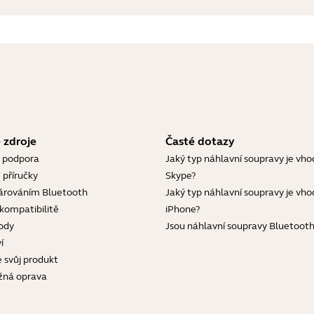
 zdroje
Časté dotazy
 podpora
Jaký typ náhlavní soupravy je vho
 příručky
Skype?
árováním Bluetooth
Jaký typ náhlavní soupravy je vho
 kompatibilitě
iPhone?
ody
Jsou náhlavní soupravy Bluetoot
í
e svůj produkt
žná oprava