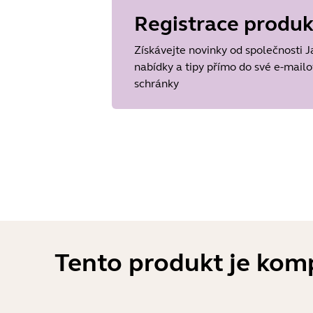
Registrace produ
Language
Angličtina
Získávejte novinky od společnosti J
Release date
2026/05/27
nabídky a tipy přímo do své e-mail
Version
schránky
8.1.14601
Tento produkt je komp