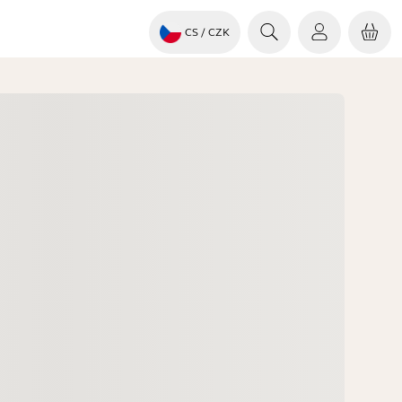
CS
/ CZK