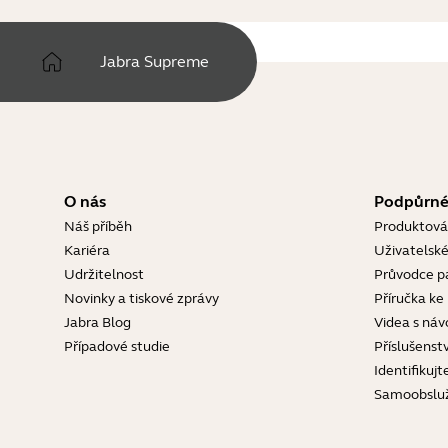
Jabra Supreme
O nás
Podpůrné
Náš příběh
Produktová
Kariéra
Uživatelské
Udržitelnost
Průvodce p
Novinky a tiskové zprávy
Příručka ke
Jabra Blog
Videa s náv
Případové studie
Příslušenstv
Identifikujt
Samoobslu