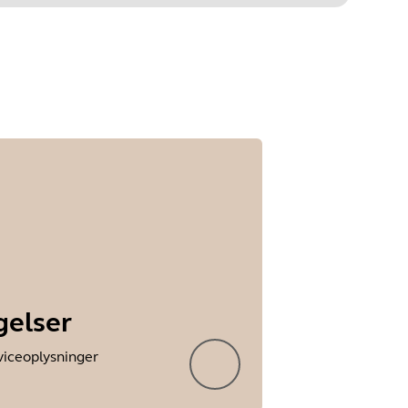
Trin 1 af
undefined
gelser
viceoplysninger