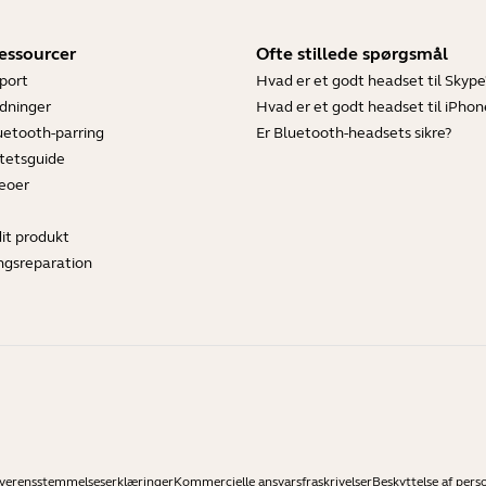
essourcer
Ofte stillede spørgsmål
port
Hvad er et godt headset til Skype
dninger
Hvad er et godt headset til iPhon
luetooth-parring
Er Bluetooth-headsets sikre?
tetsguide
deoer
dit produkt
ngsreparation
verensstemmelseserklæringer
Kommercielle ansvarsfraskrivelser
Beskyttelse af pers