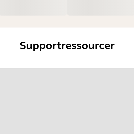
Supportressourcer
lg dit operativsystem for at komme i g