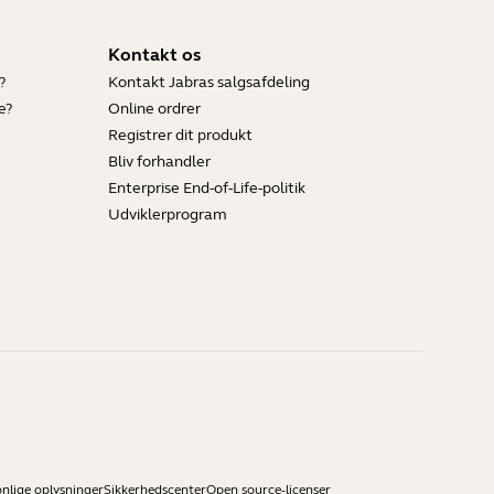
Kontakt os
?
Kontakt Jabras salgsafdeling
e?
Online ordrer
Registrer dit produkt
Bliv forhandler
Enterprise End-of-Life-politik
Udviklerprogram
onlige oplysninger
Sikkerhedscenter
Open source-licenser