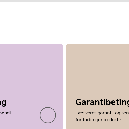
ng
Garantibetin
 sendt
Læs vores garanti- og ser
for forbrugerprodukter
Showing 5 of 17