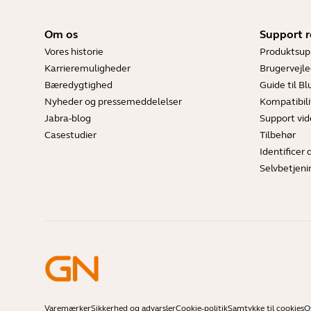
Om os
Support r
Vores historie
Produktsup
Karrieremuligheder
Brugervejle
Bæredygtighed
Guide til B
Nyheder og pressemeddelelser
Kompatibili
Jabra-blog
Support vi
Casestudier
Tilbehør
Identificer 
Selvbetjeni
Varemærker
Sikkerhed og advarsler
Cookie-politik
Samtykke til cookies
O