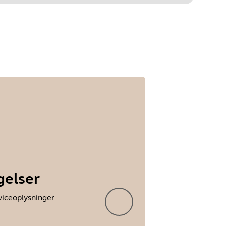
Trin 1 af
undefined
gelser
viceoplysninger