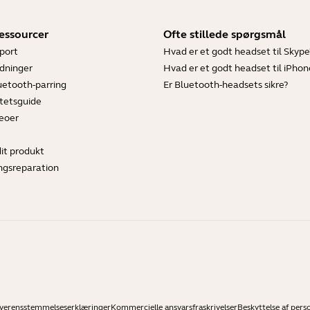
essourcer
Ofte stillede spørgsmål
port
Hvad er et godt headset til Skype
dninger
Hvad er et godt headset til iPhon
luetooth-parring
Er Bluetooth-headsets sikre?
tetsguide
deoer
dit produkt
ngsreparation
verensstemmelseserklæringer
Kommercielle ansvarsfraskrivelser
Beskyttelse af pers