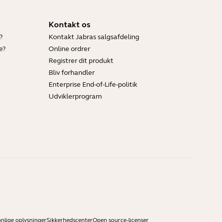
Kontakt os
?
Kontakt Jabras salgsafdeling
e?
Online ordrer
Registrer dit produkt
Bliv forhandler
Enterprise End-of-Life-politik
Udviklerprogram
onlige oplysninger
Sikkerhedscenter
Open source-licenser