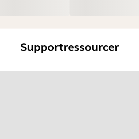
Supportressourcer
lg dit operativsystem for at komme i g