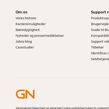
Om os
Support r
Vores historie
Produktsup
Karrieremuligheder
Brugervejle
Bæredygtighed
Guide til B
Nyheder og pressemeddelelser
Kompatibili
Jabra-blog
Support vi
Casestudier
Tilbehør
Identificer 
Selvbetjeni
Varemærker
Sikkerhed og advarsler
Cookie-politik
Samtykke til cookies
O