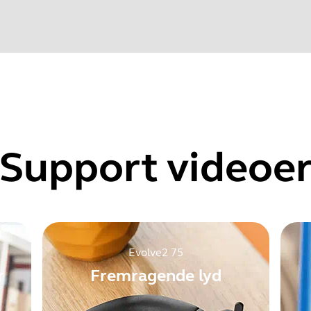
Find dit produkts serienummer, før du tjekker garantien.
 audio could be distorted at the beginning of a call when us
one audio levels could fluctuate after updating from firmware
Support videoe
Showing 5 of 118
Evolve2 75
r
Fremragende lyd