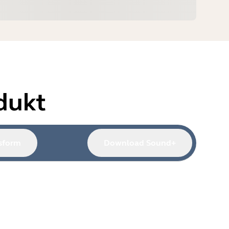
dukt
sform
Download Sound+