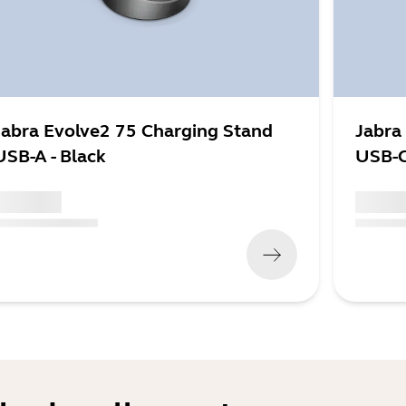
Jabra Evolve2 75 Charging Stand
Jabra
USB-A - Black
USB-C
 xxx,xx xx
x xxx,xx
x xxx,xx xx
x xxx xxx
)
(
x xxx,xx x