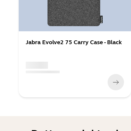
Jabra Evolve2 75 Carry Case - Black
x xxx,xx xx
(
x xxx,xx xx
x xxx xxx
)