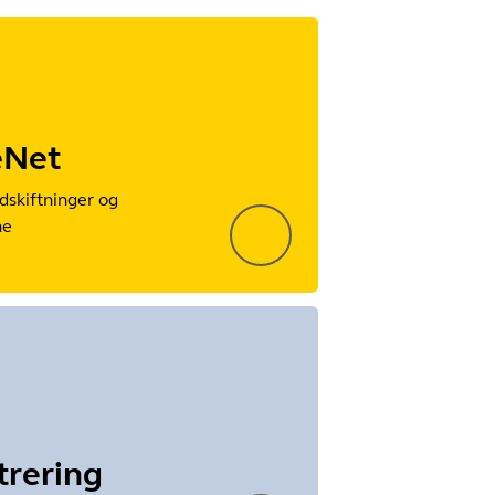
eNet
dskiftninger og
ne
trering