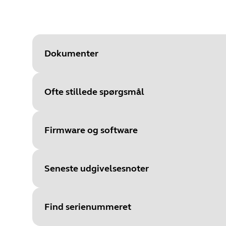
Dokumenter
Ofte stillede spørgsmål
Document
Quick start-vejledning
Language
Flersproget
Firmware og software
Type
pdf
Size
2.4 MB
Seneste udgivelsesnoter
File
Firmware
Platform
Windows
Find serienummeret
Document
Language
SUBTEL certification (Spanish o
Flersproget