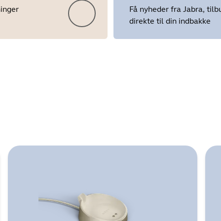
ninger
Få nyheder fra Jabra, tilb
direkte til din indbakke