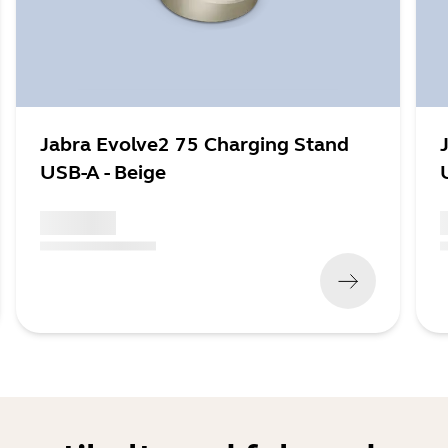
Jabra Evolve2 75 Charging Stand
USB-A - Beige
x xxx,xx xx
x
(
x xxx,xx xx
x xxx xxx
)
(