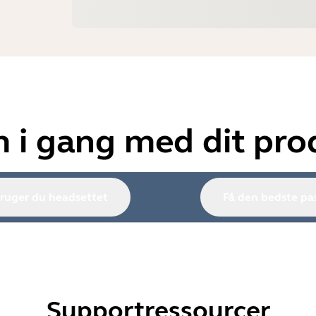
 i gang med dit pro
ruger du headsettet
Få den bedste pa
Supportressourcer