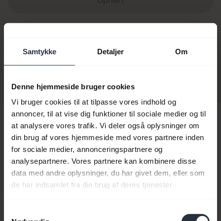
Ophørt
OVERVEJ AT OPGRADERE TIL
Samtykke
Detaljer
Om
Jabra Evolve2 Buds
Køb nu
Denne hjemmeside bruger cookies
Vi bruger cookies til at tilpasse vores indhold og
annoncer, til at vise dig funktioner til sociale medier og til
Hej,
at analysere vores trafik. Vi deler også oplysninger om
Hvad kan jeg hjælpe dig med?
din brug af vores hjemmeside med vores partnere inden
for sociale medier, annonceringspartnere og
analysepartnere. Vores partnere kan kombinere disse
data med andre oplysninger, du har givet dem, eller som
chevron_right
Kom i gang
de har indsamlet fra din brug af deres tjenester.
Samtykkevalg
add
Ofte stillede spørgsmål