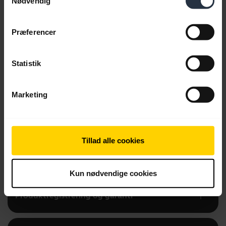
Nødvendig
Præferencer
add
Videoer
Statistik
add
Produktdokumenter
Marketing
add
Firmwareopdateringer, software og apps
Tillad alle cookies
add
Tilbehør
Kun nødvendige cookies
add
Produktregistrering og garanti