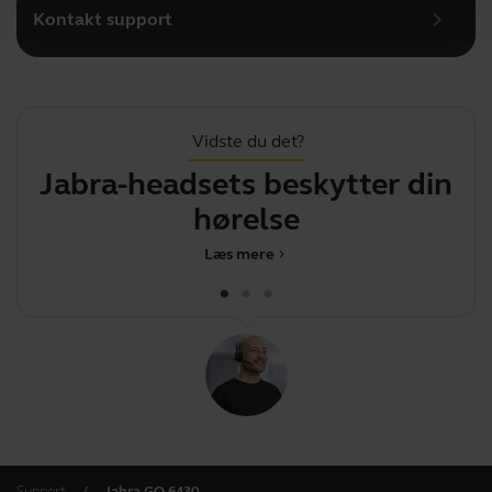
chevron_right
Kontakt support
Vidste du det?
Jabra-headsets beskytter din
Di
hørelse
Læs mere
chevron_right