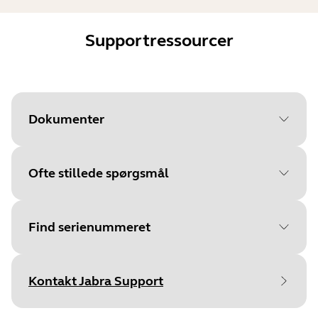
Supportressourcer
Dokumenter
Ofte stillede spørgsmål
Document
Datablad
Language
Engelsk
Find serienummeret
Type
pdf
Size
1.3 MB
Kontakt Jabra Support
Find dit produkts serienummer, før du