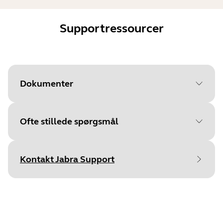
Supportressourcer
Dokumenter
Ofte stillede spørgsmål
Document
Quick start-vejledning
Language
Engelsk
Kontakt Jabra Support
Type
pdf
Size
1.0 MB