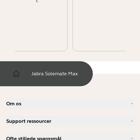
l
Jabra Solemate Max
Om os
Vores historie
Support ressourcer
Karrieremuligheder
Bæredygtighed
Produktsupport
Nyheder og pressemeddelelser
Ofte stillede spørgsmål
Brugervejledninger