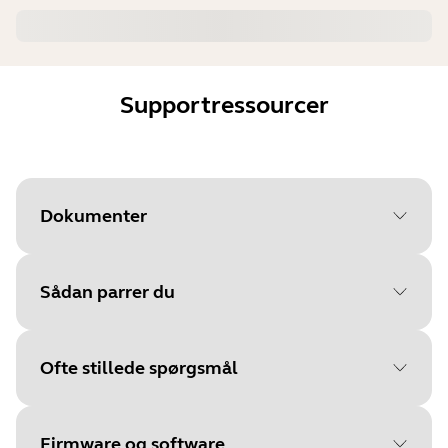
Supportressourcer
Dokumenter
Sådan parrer du
Document
Quick start-vejledning
Language
Ofte stillede spørgsmål
Vælg dit operativsystem for at
Type
pdf
komme i gang
Size
4.0 MB
Firmware og software