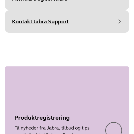
Kontakt Jabra Support
File
Firmware
Platform
Windows
Trin 1 af
Language
Polsk
undefined
Release date
2013/11/19
Version
1.62.0
File
Firmware
Produktregistrering
Platform
Windows
Få nyheder fra Jabra, tilbud og tips
Language
Engelsk