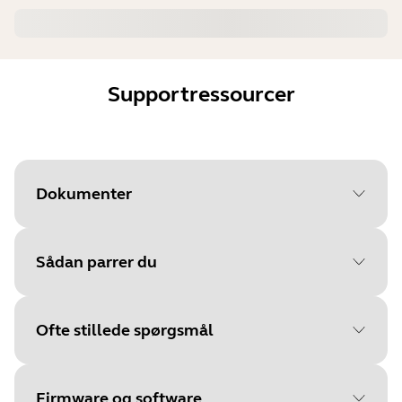
Supportressourcer
Dokumenter
Sådan parrer du
Document
Brugermanual
Language
Ofte stillede spørgsmål
Vælg dit operativsystem for at
Type
pdf
komme i gang
Size
678.1 KB
Firmware og software