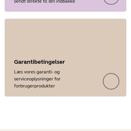
sendt direkte til din indbakke
Release date
2013/11/19
Version
1.62.0
Showing 5 of 24
Garantibetingelser
Læs vores garanti- og
serviceoplysninger for
forbrugerprodukter