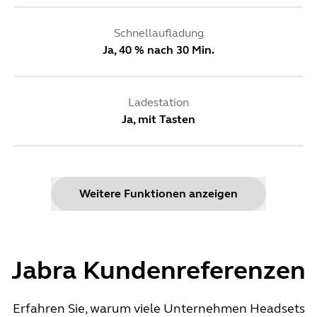
Schnellaufladung
Ja, 40 % nach 30 Min.
Ladestation
Ja, mit Tasten
Kompatibel mit Microsoft Teams
Ja
Weitere Funktionen anzeigen
Bluetooth
Ja
Jabra Kundenreferenzen
Erfahren Sie, warum viele Unternehmen Headsets
Schnurlose Reichweite