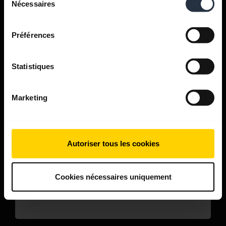
Nécessaires
du
consentement
Pour le travail
Préférences
Micro-casques et speakerphones
pour bureaux et centres d'appels.
Statistiques
Découvrez notre gamme
Marketing
Pour un usage personnel
Micro-casques et écouteurs pour
Autoriser tous les cookies
les appels, la musique et le sport.
Cookies nécessaires uniquement
Découvrez notre gamme