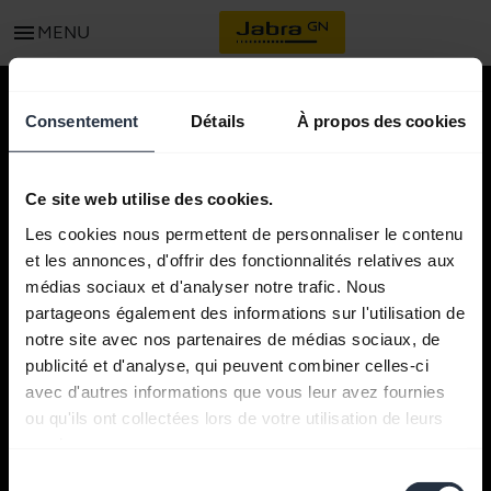
menu
MENU
Consentement
Détails
À propos des cookies
Ce produit n'est pas disponible
Ce site web utilise des cookies.
dans votre pays.
Les cookies nous permettent de personnaliser le contenu
et les annonces, d'offrir des fonctionnalités relatives aux
Vous pouvez revenir à la page d'accueil en
médias sociaux et d'analyser notre trafic. Nous
cliquant
ici
.
partageons également des informations sur l'utilisation de
notre site avec nos partenaires de médias sociaux, de
publicité et d'analyse, qui peuvent combiner celles-ci
avec d'autres informations que vous leur avez fournies
Trouver un produit
ou qu'ils ont collectées lors de votre utilisation de leurs
services.
Jabra
Sélection