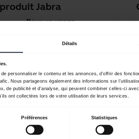
produit Jabra
Pour un usage
Applis 
personnel
Jabra D
Micro-casques et écouteurs
Détails
Suppor
pour les appels, la musique et
Guide 
le sport.
ies.
Guide d
e personnaliser le contenu et les annonces, d'offrir des fonctio
Découvrez notre gamme
rafic. Nous partageons également des informations sur l'utilisati
, de publicité et d'analyse, qui peuvent combiner celles-ci avec
ils ont collectées lors de votre utilisation de leurs services.
Préférences
Statistiques