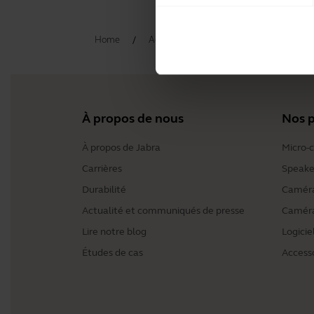
Home
Accessoires
Jabra Talk 25 Access
À propos de nous
Nos p
À propos de Jabra
Micro-
Carrières
Speake
Durabilité
Caméra
Actualité et communiqués de presse
Caméra
Lire notre blog
Logicie
Études de cas
Access