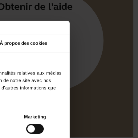
Obtenir de l'aide
Jabra
irect
À propos des cookies
t pour votre produit
d'appairage Bluetooth
e compatibilité
nnalités relatives aux médias
on de notre site avec nos
 d'autres informations que
Marketing