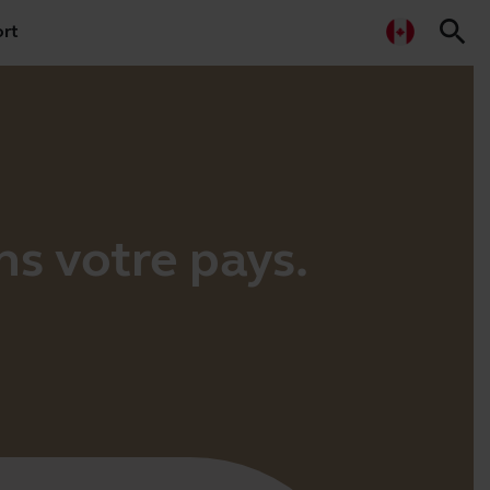
search
rt
ns votre pays.