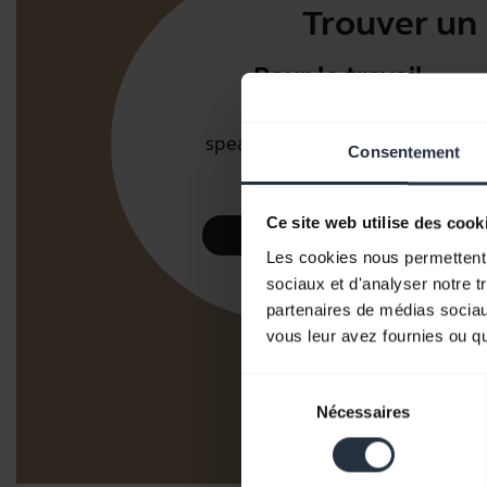
Trouver un 
Pour le travail
Micro-casques et
speakerphones pour bureaux
Consentement
et centres d'appels.
Ce site web utilise des cook
Découvrez notre gamme
Les cookies nous permettent d
sociaux et d'analyser notre t
partenaires de médias sociaux
vous leur avez fournies ou qu'
Sélection
Nécessaires
du
consentement