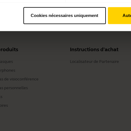
Cookies nécessaires uniquement
Auto
ories Pack
roduits
Instructions d'achat
casques
Localisateur de Partenaire
rphones
s de visioconférence
s personnelles
ls
oires