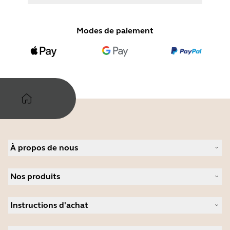
Modes de paiement
À propos de nous
À propos de Jabra
Nos produits
Carrières
Durabilité
Micro-casques
Actualité et communiqués de presse
Instructions d'achat
Speakerphones
Études de cas
Caméras de visioconférence
Localisateur de Partenaire