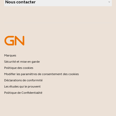
Caméras personnelles
Nous contacter
Distributeurs
Logiciels
Réduction pour les étudiants
Contactez notre service commercial
Accessoires
Contactez le support
Support de la boutique en ligne
Enregistrez votre produit
Programme Développeurs
Programme Partenaires
Garantie & Service
Politique de fin de vie de l'entreprise
Marques
Sécurité et mise en garde
Politique des cookies
Modifier les paramètres de consentement des cookies
Déclarations de conformité
Les études qui le prouvent
Politique de Confidentialité