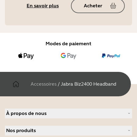
En savoir plus
Acheter
Modes de paiement
Accessoires
/
Jabra Biz2400 Headband
À propos de nous
À propos de Jabra
Nos produits
Carrières