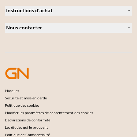
Durabilité
Micro-casques
Actualité et communiqués de presse
Instructions d'achat
Speakerphones
Études de cas
Caméras de visioconférence
Localisateur de Partenaire
Caméras personnelles
Nous contacter
Distributeurs
Logiciels
Réduction pour les étudiants
Contactez notre service commercial
Accessoires
Contactez le support
Support de la boutique en ligne
Enregistrez votre produit
Programme Développeurs
Programme Partenaires
Garantie & Service
Politique de fin de vie de l'entreprise
Marques
Sécurité et mise en garde
Politique des cookies
Modifier les paramètres de consentement des cookies
Déclarations de conformité
Les études qui le prouvent
Politique de Confidentialité