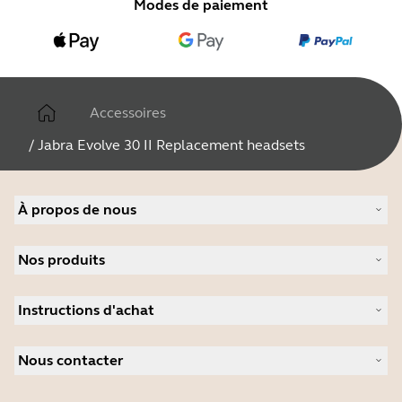
Modes de paiement
Accessoires
/
Jabra Evolve 30 II Replacement headsets
À propos de nous
À propos de Jabra
Nos produits
Carrières
Durabilité
Micro-casques
Actualité et communiqués de presse
Instructions d'achat
Speakerphones
Études de cas
Caméras de visioconférence
Localisateur de Partenaire
Caméras personnelles
Nous contacter
Distributeurs
Logiciels
Réduction pour les étudiants
Contactez notre service commercial
Accessoires