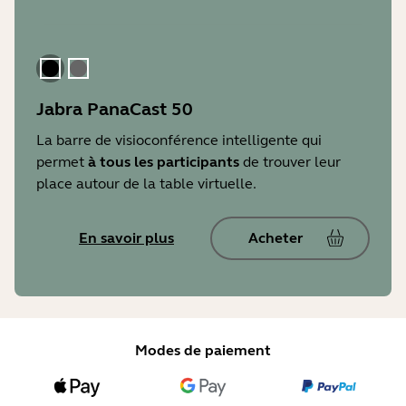
Le noir
gris
Jabra PanaCast 50
La barre de visioconférence intelligente qui
permet
à tous les participants
de trouver leur
place autour de la table virtuelle.
En savoir plus
Acheter
Modes de paiement