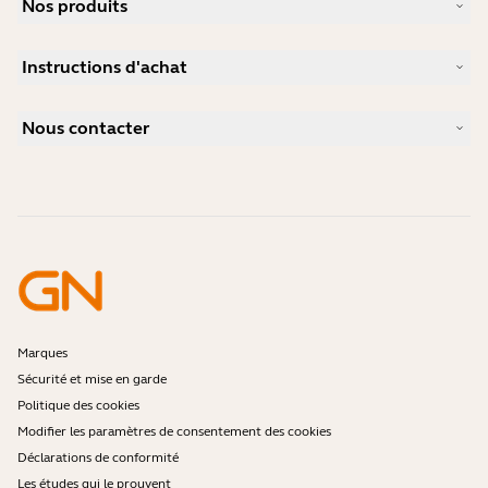
Nos produits
Carrières
Durabilité
Micro-casques
Actualité et communiqués de presse
Instructions d'achat
Speakerphones
Études de cas
Caméras de visioconférence
Localisateur de Partenaire
Caméras personnelles
Nous contacter
Distributeurs
Logiciels
Réduction pour les étudiants
Contactez notre service commercial
Accessoires
Contactez le support
Support de la boutique en ligne
Enregistrez votre produit
Programme Développeurs
Programme Partenaires
Garantie & Service
Politique de fin de vie de l'entreprise
Marques
Sécurité et mise en garde
Politique des cookies
Modifier les paramètres de consentement des cookies
Déclarations de conformité
Les études qui le prouvent