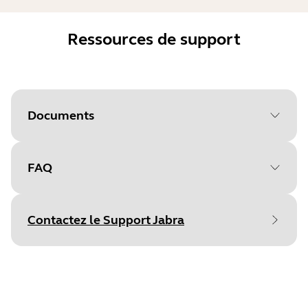
Ressources de support
Documents
FAQ
Document
Fiche technique
Language
Anglais
Contactez le Support Jabra
Type
pdf
Size
236.5 KB