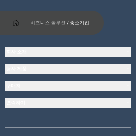
비즈니스 솔루션
/
중소기업
회사 소개
Jabra 관련 정보
당사 제품
채용
의 지속 가능성
헤드셋
새 소식 및 보도자료
구매처
스피커폰
블로그 읽기
회의실 카메라
헤드셋, 스피커폰, 회의용 카메라
사례 연구
개인용 카메라
연락하기
소프트웨어
영업팀 연락하기
액세서리
서비스센터 연락하기
온라인 스토어 지원
제품 등록