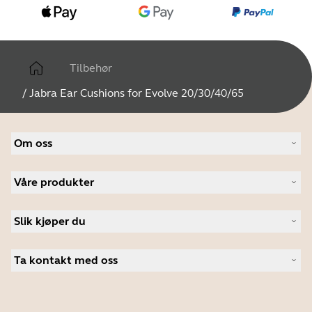
Tilbehør
/
Jabra Ear Cushions for Evolve 20/30/40/65
Om oss
Om Jabra
Våre produkter
Karriere
Bærekraftighet
Headset
Nyheter og pressemeldinger
Slik kjøper du
Konferansehøyttalere
Les bloggen vår
Konferansekameraer
Autoriserte forhandlere i bedriftsmarkedet
Kundehistorier
Personlige kameraer
Ta kontakt med oss
Studentrabatt
Programvare
Kontakt salgsavdelingen
Tilbehør
Kontakt brukerstøtte