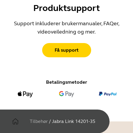
Produktsupport
Support inkluderer brukermanualer, FAQer,
videoveiledning og mer.
Få support
Betalingsmetoder
Tilbehør
/
Jabra Link 14201-35