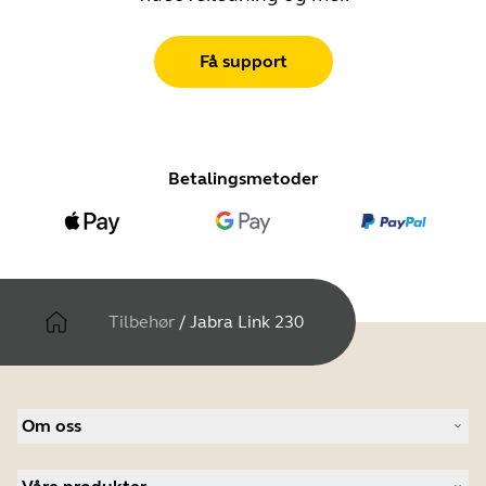
Få support
Betalingsmetoder
Tilbehør
/
Jabra Link 230
Om oss
Om Jabra