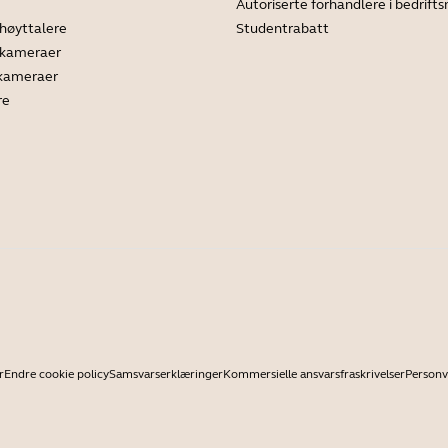
Autoriserte forhandlere i bedrif
høyttalere
Studentrabatt
ekameraer
 kameraer
re
r
Endre cookie policy
Samsvarserklæringer
Kommersielle ansvarsfraskrivelser
Personv