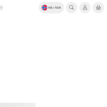
NB
/ NOK