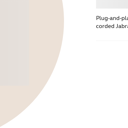
Kjøp
Plug-and-pla
corded Jabr