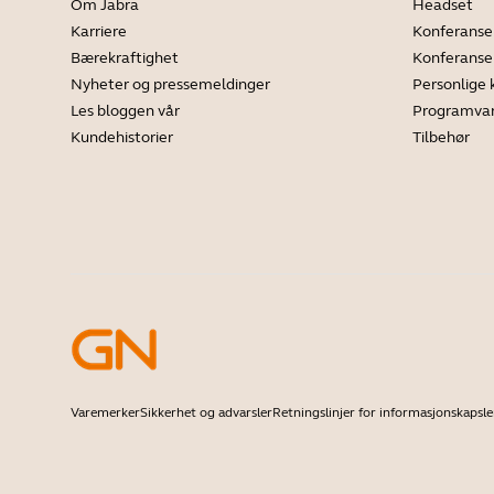
Om Jabra
Headset
Karriere
Konferanse
Bærekraftighet
Konferans
Nyheter og pressemeldinger
Personlige
Les bloggen vår
Programva
Kundehistorier
Tilbehør
Varemerker
Sikkerhet og advarsler
Retningslinjer for informasjonskapsle