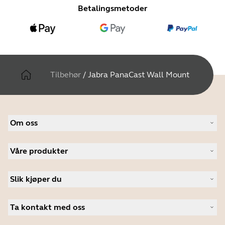
Betalingsmetoder
Tilbehør
/
Jabra PanaCast Wall Mount
Om oss
Om Jabra
Våre produkter
Karriere
Bærekraftighet
Headset
Nyheter og pressemeldinger
Slik kjøper du
Konferansehøyttalere
Les bloggen vår
Konferansekameraer
Autoriserte forhandlere i bedriftsmarkedet
Kundehistorier
Personlige kameraer
Ta kontakt med oss
Studentrabatt
Programvare
Kontakt salgsavdelingen