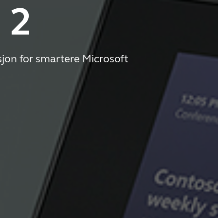
 2
jon for smartere Microsoft