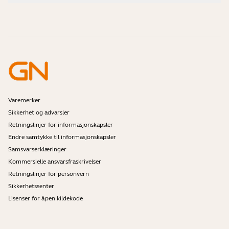
Veiledningsvideoer
Er Bluetooth-headset trygge?
Kontakt Jabra Salg
Tilbehør
Mine bestillinger på nettet
Identifiser produktet ditt
Registrer produktet ditt
Selvbetjent reparasjon
Bli en forhandler
Foretak kasseringspolicy
Utviklerprogram
Varemerker
Sikkerhet og advarsler
Retningslinjer for informasjonskapsler
Endre samtykke til informasjonskapsler
Samsvarserklæringer
Kommersielle ansvarsfraskrivelser
Retningslinjer for personvern
Sikkerhetssenter
Lisenser for åpen kildekode