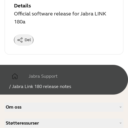
Details
Official software release for Jabra LINK
180a
Del
Jabra Support
/
Jabra Link 180 release notes
Om oss
Vår historie
Støtteressurser
Karriere