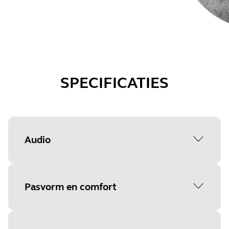
SPECIFICATIES
Audio
Frequentiebereik luidspreker
Pasvorm en comfort
40 Hz tot 16 kHz